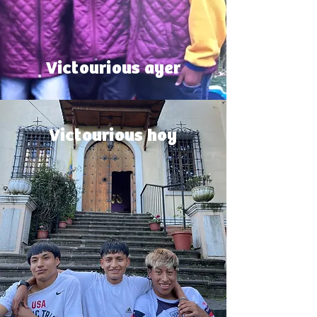
Victourious ayer
Victourious hoy